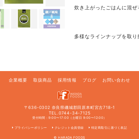
炊き上がったごはんに混ぜ
多様なラインナップを取り
企業概要
取扱商品
採用情報
ブログ
お問い合わせ
〒636-0302 奈良県磯城郡田原本町宮古718-1
TEL.0744-34-7125
受付時間：9:00〜17:00（土曜日 9:00〜12:00）
プライバシーポリシー
クレジット会員登録
特定商取引に基づく表記
© HARADA FOODS