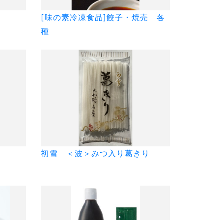
[味の素冷凍食品]餃子・焼売 各
種
初雪 ＜波＞みつ入り葛きり