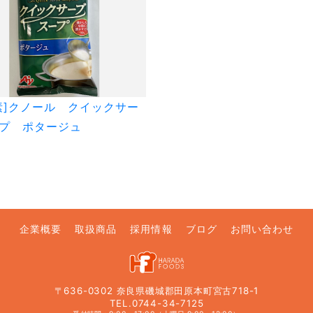
素]クノール クイックサー
プ ポタージュ
企業概要
取扱商品
採用情報
ブログ
お問い合わせ
〒636-0302 奈良県磯城郡田原本町宮古718-1
TEL.0744-34-7125