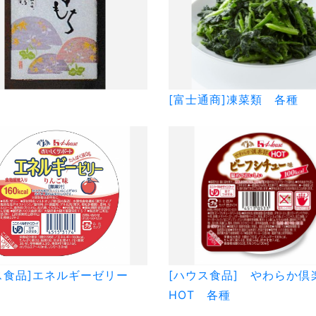
[富士通商]凍菜類 各種
ス食品]エネルギーゼリー
[ハウス食品] やわらか倶
HOT 各種