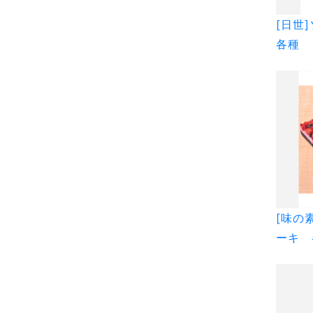
[日世
各種
[味の
ーキ 