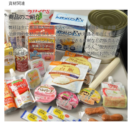
資材関連
商品のご紹介
弊社は主に奈良県内の飲食店や病院への業務用食品・介護・
治療用の食材の提供をしております。大和路名産のくずきり
や、お祭りやイベントなどで使用できる食材などの販売もさ
せて頂いております。法人のお客様はもちろん、個人のお客
様にも販売させて頂いておりますので、お気軽にお問い合わ
せください。