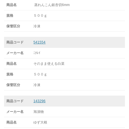
蒸れんこん銀杏切6mm
５００ｇ
冷凍
541554
ﾆﾁﾚｲ
そのまま使える白菜
５００ｇ
冷凍
143296
旭漬物
ゆず大根