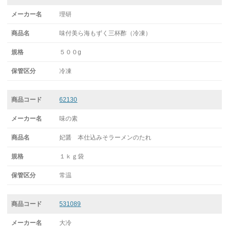
理研
味付美ら海もずく三杯酢（冷凍）
５００g
冷凍
62130
味の素
妃醤 本仕込みそラーメンのたれ
１ｋｇ袋
常温
531089
大冷