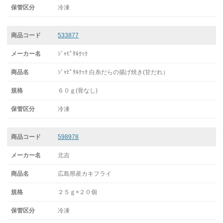
冷凍
533877
ｼﾞｬﾋﾟﾀﾙｸｯｸ
ｼﾞｬﾋﾟﾀﾙｸｯｸ 白糸だらの揚げ焼き(甘だれ）
６０ｇ(骨なし)
冷凍
598978
北吉
広島県産カキフライ
２５ｇ×２０個
冷凍