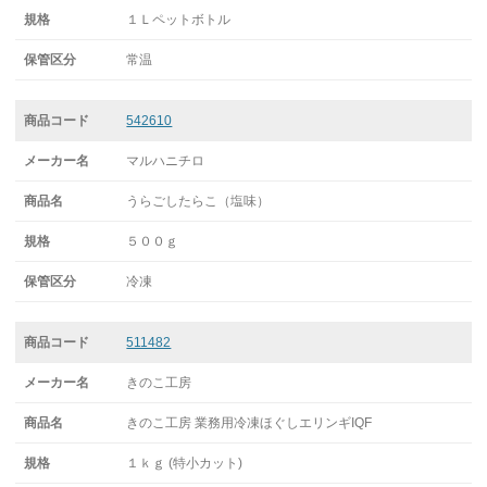
１Ｌペットボトル
常温
542610
マルハニチロ
うらごしたらこ（塩味）
５００ｇ
冷凍
511482
きのこ工房
きのこ工房 業務用冷凍ほぐしエリンギIQF
１ｋｇ (特小カット)