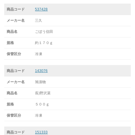
537428
三久
ごぼう信田
約１７０ｇ
冷凍
143076
旭漬物
長)野沢菜
５００ｇ
冷凍
151333