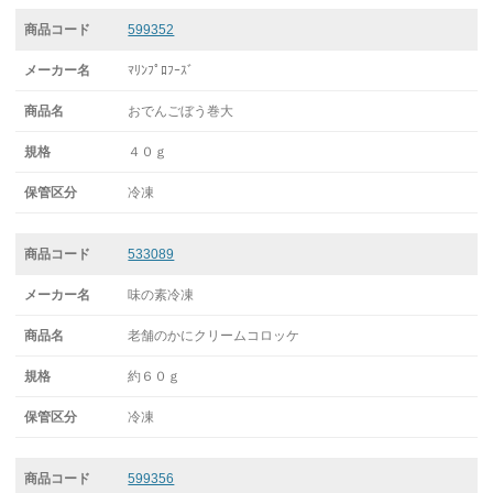
599352
ﾏﾘﾝﾌﾟﾛﾌｰｽﾞ
おでんごぼう巻大
４０ｇ
冷凍
533089
味の素冷凍
老舗のかにクリームコロッケ
約６０ｇ
冷凍
599356