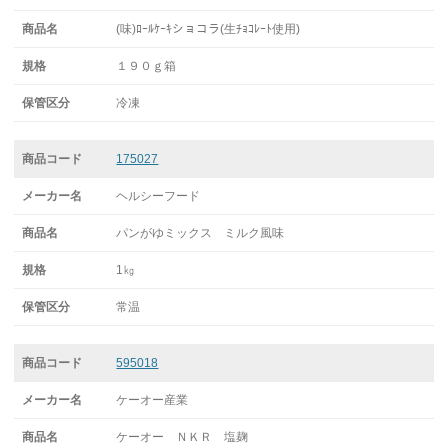
(味)ﾛｰﾙｹｰｷショコラ(生ﾁｮｺﾚｰﾄ使用)
１９０ｇ箱
冷凍
175027
ヘルシーフード
パンがゆミックス ミルク風味
1㎏
常温
595018
ケーオー産業
ケーオー ＮＫＲ 塩麹