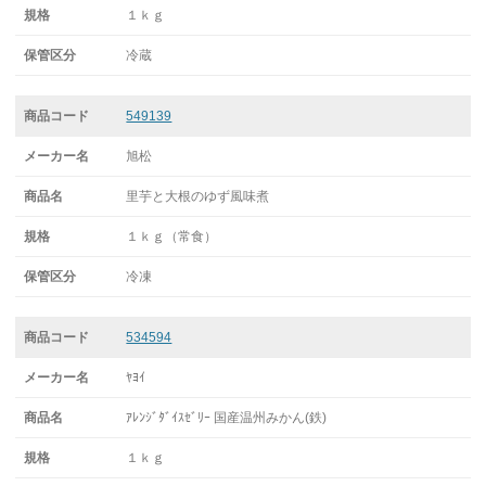
１ｋｇ
冷蔵
549139
旭松
里芋と大根のゆず風味煮
１ｋｇ（常食）
冷凍
534594
ﾔﾖｲ
ｱﾚﾝｼﾞﾀﾞｲｽｾﾞﾘｰ 国産温州みかん(鉄)
１ｋｇ