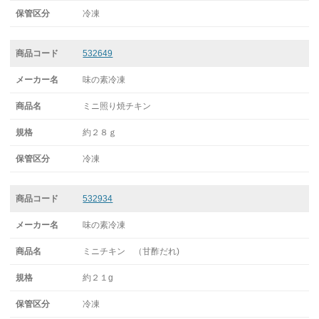
冷凍
532649
味の素冷凍
ミニ照り焼チキン
約２８ｇ
冷凍
532934
味の素冷凍
ミニチキン （甘酢だれ)
約２１g
冷凍