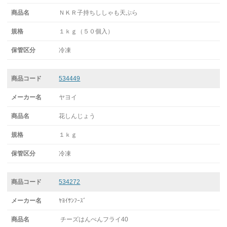
ＮＫＲ子持ちししゃも天ぷら
１ｋｇ（５０個入）
冷凍
534449
ヤヨイ
花しんじょう
１ｋｇ
冷凍
534272
ﾔﾖｲｻﾝﾌｰｽﾞ
チーズはんぺんフライ40