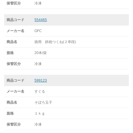
冷凍
554465
GFC
徳用 鉄砲つくね(２串段)
20本/袋
冷凍
599123
すぐる
そぼろ玉子
１ｋｇ
冷凍