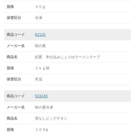
４０ｇ
冷凍
62120
味の素
妃醤 本仕込みしょうゆラーメンスープ
１ｋｇ袋
常温
533245
味の素冷凍
骨なしビッグチキン
１００g