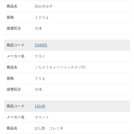
刻み生ゆず
１００ｇ
冷凍
534065
ヤヨイ
ごちそうキャベツメンチカツ55
５５ｇ
冷凍
14148
タマノイ
ぽん酢 コレ１本