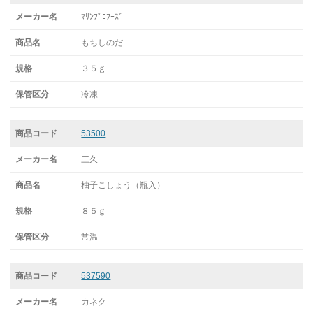
ﾏﾘﾝﾌﾟﾛﾌｰｽﾞ
もちしのだ
３５ｇ
冷凍
53500
三久
柚子こしょう（瓶入）
８５ｇ
常温
537590
カネク