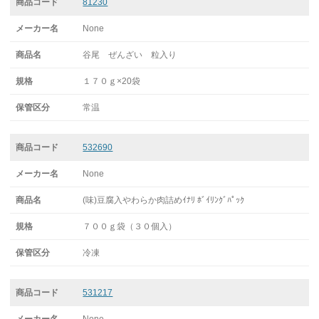
81230
None
谷尾 ぜんざい 粒入り
１７０ｇ×20袋
常温
532690
None
(味)豆腐入やわらか肉詰めｲﾅﾘ ﾎﾞｲﾘﾝｸﾞﾊﾟｯｸ
７００ｇ袋（３０個入）
冷凍
531217