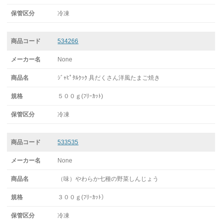
冷凍
534266
None
ｼﾞｬﾋﾟﾀﾙｸｯｸ 具だくさん洋風たまご焼き
５００ｇ(ﾌﾘｰｶｯﾄ)
冷凍
533535
None
（味）やわらか七種の野菜しんじょう
３００ｇ(ﾌﾘｰｶｯﾄ）
冷凍