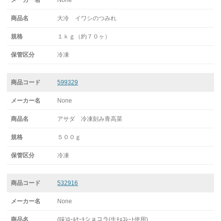
None
大冷 イワシのつみれ
１ｋｇ（約７０ヶ）
冷凍
599329
None
アサダ 冷凍刻み青高菜
５００ｇ
冷凍
532916
None
(味)ﾛｰﾙｹｰｷショコラ(生ﾁｮｺﾚｰﾄ使用)