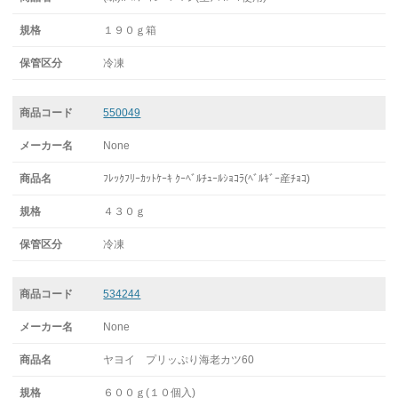
１９０ｇ箱
冷凍
550049
None
ﾌﾚｯｸﾌﾘｰｶｯﾄｹｰｷ ｸｰﾍﾞﾙﾁｭｰﾙｼｮｺﾗ(ﾍﾞﾙｷﾞｰ産ﾁｮｺ)
４３０ｇ
冷凍
534244
None
ヤヨイ プリッぷり海老カツ60
６００ｇ(１０個入)