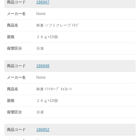
186947
None
林兼 ソフトクレープ ｲﾁｺﾞ
２６ｇ×10個
冷凍
186948
None
林兼 ｿﾌﾄｸﾚｰﾌﾟ ﾁｮｺﾚｰﾄ
２６ｇ×10個
冷凍
186952