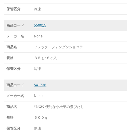
冷凍
550015
None
フレック フォンダンショコラ
８５ｇ×６ヶ入
冷凍
541736
None
ﾏﾙﾊﾆﾁﾛ 便利な小松菜の煮びたし
５００ｇ
冷凍