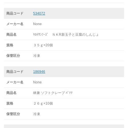
534072
None
ﾔﾖｲｻﾝﾌｰｽﾞ ＮＫR新玉子と豆腐のしんじょ
３５ｇ×20個
冷凍
186946
None
林兼 ソフトクレープ ﾊﾞﾅﾅ
２６ｇ×10個
冷凍