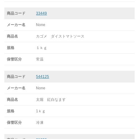
33449
None
カゴメ ダイストマトソース
１ｋｇ
常温
544125
None
太堀 紅白なます
1ｋｇ
冷凍