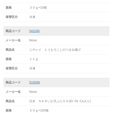
３０ｇ×10個
冷凍
541194
None
ニチレイ とうもろこしのつまみ揚げ
１ｋｇ
冷凍
515509
None
日水 ＮＫＲいか天ぷら５０(Zn･Fe･Ca入り)
５０ｇ×100個