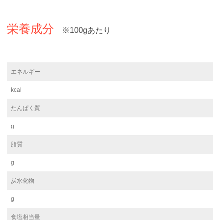
栄養成分
※100gあたり
エネルギー
kcal
たんぱく質
g
脂質
g
炭水化物
g
食塩相当量