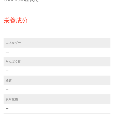
栄養成分
エネルギー
―
たんぱく質
ー
脂質
ー
炭水化物
ー