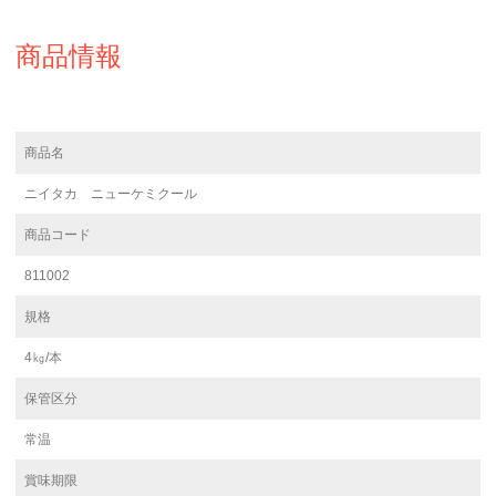
商品情報
商品名
ニイタカ ニューケミクール
商品コード
811002
規格
4㎏/本
保管区分
常温
賞味期限