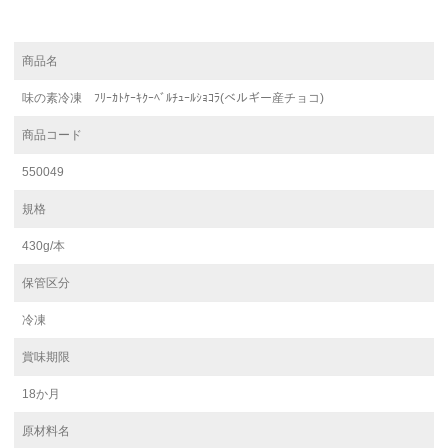
商品名
味の素冷凍 ﾌﾘｰｶﾄｹｰｷｸｰﾍﾞﾙﾁｭｰﾙｼｮｺﾗ(ベルギー産チョコ)
商品コード
550049
規格
430g/本
保管区分
冷凍
賞味期限
18か月
原材料名