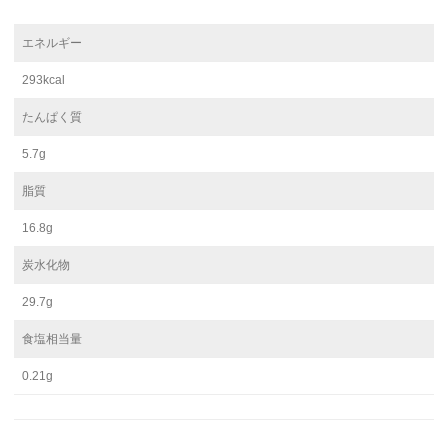
エネルギー
293kcal
たんぱく質
5.7g
脂質
16.8g
炭水化物
29.7g
食塩相当量
0.21g