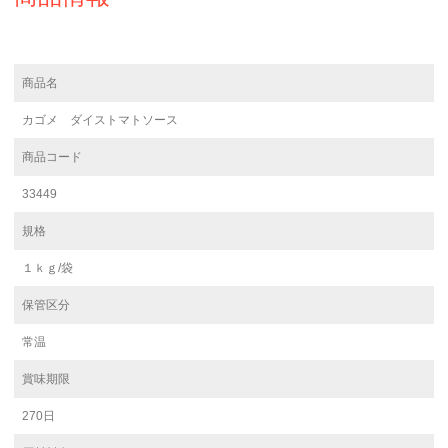
商品名
カゴメ ダイストマトソース
商品コード
33449
規格
１ｋｇ/袋
保管区分
常温
賞味期限
270日