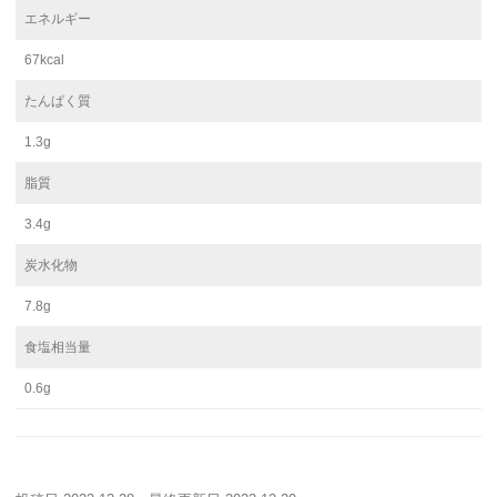
エネルギー
67kcal
たんぱく質
1.3g
脂質
3.4g
炭水化物
7.8g
食塩相当量
0.6g