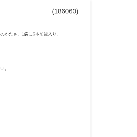
(186060)
0のかたさ。1袋に6本前後入り。
さい。