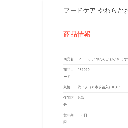
フードケア やわらか
商品情報
商品名
フードケア やわらかおかき うす
商品コ
186060
ード
規格
約７ｇ（６本前後入）×８P
保管区
常温
分
賞味期
180日
限