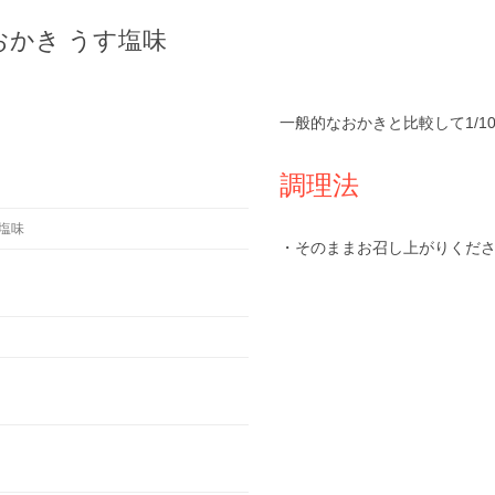
おかき うす塩味
一般的なおかきと比較して1/1
調理法
塩味
・そのままお召し上がりくだ