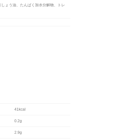
末しょう油、たんぱく加水分解物、トレ
41kcal
0.2g
2.9g