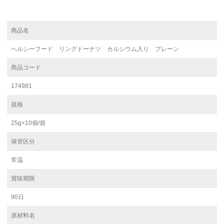
商品名
ヘルシーフード リングドーナツ カルシウム入り プレーン
商品コード
174981
規格
25g×10個/袋
保管区分
常温
賞味期限
90日
原材料名