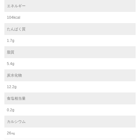
エネルギー
104kcal
たんぱく質
1.7g
脂質
5.4g
炭水化物
12.2g
食塩相当量
0.2g
カルシウム
26㎎