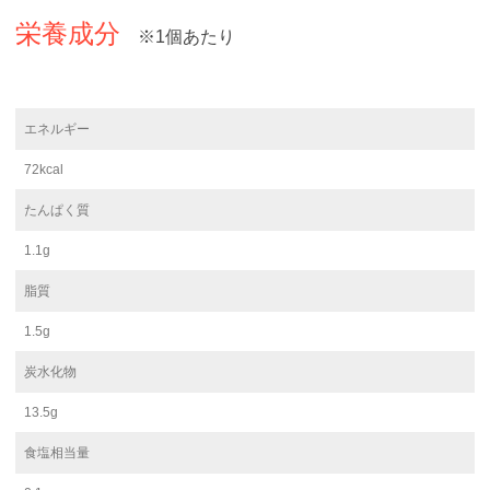
栄養成分
※1個あたり
エネルギー
72kcal
たんぱく質
1.1g
脂質
1.5g
炭水化物
13.5g
食塩相当量