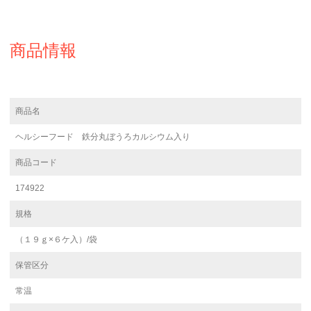
商品情報
商品名
ヘルシーフード 鉄分丸ぼうろカルシウム入り
商品コード
174922
規格
（１９ｇ×６ケ入）/袋
保管区分
常温