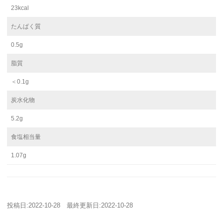
23kcal
たんぱく質
0.5g
脂質
＜0.1g
炭水化物
5.2g
食塩相当量
1.07g
投稿日:
2022-10-28
最終更新日:
2022-10-28