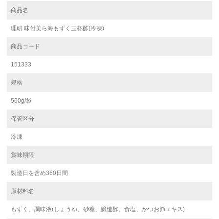
商品名
理研 味付美ら海もずく三杯酢(冷凍)
商品コード
151333
規格
500g/袋
保管区分
冷凍
賞味期限
製造日を含め360日間
原材料名
もずく、調味液(しょうゆ、砂糖、醸造酢、食塩、かつお節エキス)