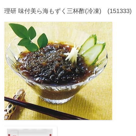
理研 味付美ら海もずく三杯酢(冷凍)
(151333)